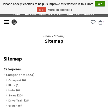
Please accept cookies to help us improve this website Is this OK?
Yes
£ GBP
No
More on cookies »
TUES - FRI: 9am - 6pm | SAT: 10am - 5pm | SUN: CLOSED
0
Home
/
Sitemap
Sitemap
Sitemap
Categories:
Components
(224)
Groupset
(6)
Rims
(2)
Hubs
(6)
Tyres
(20)
Drive Train
(21)
Grips
(38)